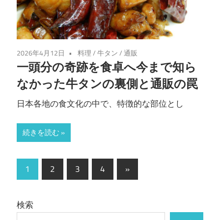
2026年4月12日
料理
/
牛タン
/
通販
一頭分の奇跡を食卓へ今まで知ら
なかった牛タンの裏側と通販の罠
日本各地の食文化の中で、特徴的な部位とし
続きを読む
投
次
1
2
3
4
»
の
稿
記
の
検索
事