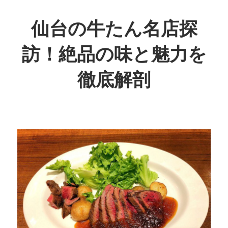
コ
ン
仙台の牛たん名店探
テ
訪！絶品の味と魅力を
ン
ツ
徹底解剖
へ
ス
絶
キ
品
ッ
の
プ
肉
質
が
魅
了
す