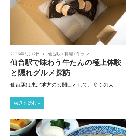
2026年5月12日
仙台駅
/
料理
/
牛タン
仙台駅で味わう牛たんの極上体験
と隠れグルメ探訪
仙台駅は東北地方の玄関口として、多くの人
続きを読む