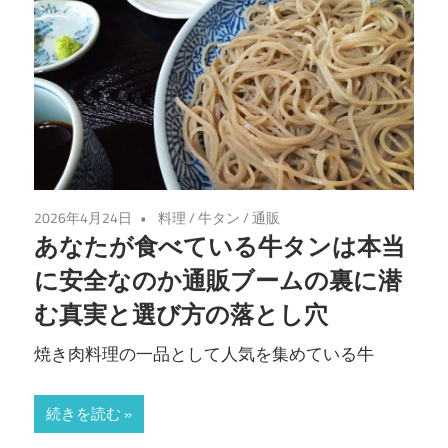
2026年4月24日
料理
/
牛タン
/
通販
あなたが食べている牛タンは本当
に安全なのか通販ブームの裏に潜
む真実と選び方の落とし穴
焼き肉料理の一品として人気を集めている牛
続きを読む