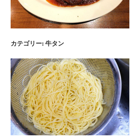
る、
仙
台
の
隠
カテゴリー:
牛タン
れ
た
名
店
を
発
見！