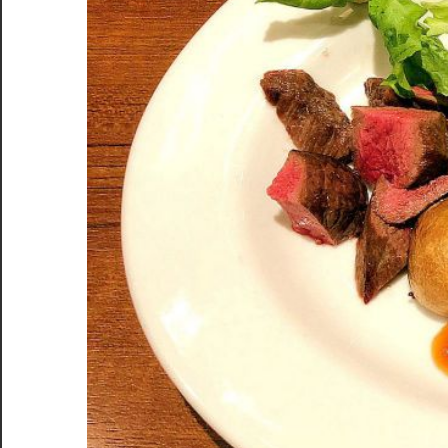
台
の
隠
れ
た
名
店
を
発
見！