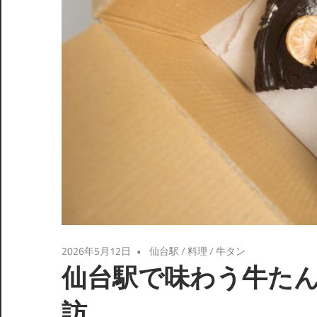
2026年5月12日
仙台駅
/
料理
/
牛タン
仙台駅で味わう牛た
訪