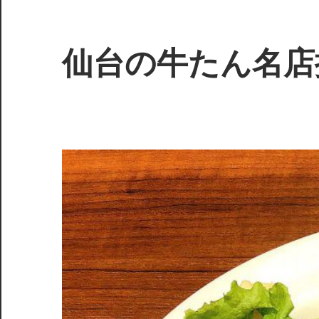
コ
ン
テ
仙台の牛たん名店
ン
ツ
絶
へ
品
ス
の
キ
肉
ッ
質
プ
が
魅
了
す
る、
仙