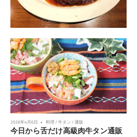
る、
仙
台
の
隠
れ
た
名
店
を
発
見！
2026年4月6日
料理
/
牛タン
/
通販
今日から舌だけ高級肉牛タン通販