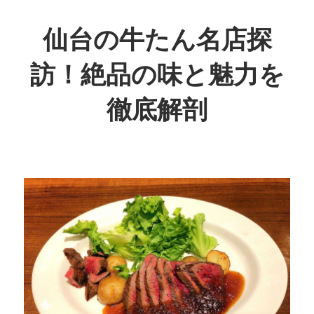
コ
ン
仙台の牛たん名店探
テ
訪！絶品の味と魅力を
ン
ツ
徹底解剖
へ
ス
絶
キ
品
ッ
の
プ
肉
質
が
魅
了
す