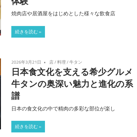
体験
焼肉店や居酒屋をはじめとした様々な飲食店
続きを読む
2026年3月21日
店
/
料理
/
牛タン
日本食文化を支える希少グルメ
牛タンの奥深い魅力と進化の系
譜
日本の食文化の中で精肉の多彩な部位が楽し
続きを読む