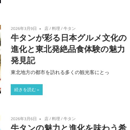
2026年3月9日
店
/
料理
/
牛タン
牛タンが彩る日本グルメ文化の
進化と東北発絶品食体験の魅力
発見記
東北地方の都市を訪れる多くの観光客にとっ
続きを読む
2026年3月6日
店
/
料理
/
牛タン
牛タンの魅力と進化を味わう希