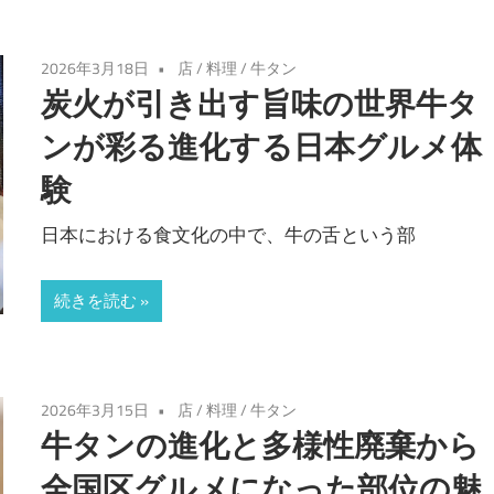
2026年3月18日
店
/
料理
/
牛タン
炭火が引き出す旨味の世界牛タ
ンが彩る進化する日本グルメ体
験
日本における食文化の中で、牛の舌という部
続きを読む
2026年3月15日
店
/
料理
/
牛タン
牛タンの進化と多様性廃棄から
全国区グルメになった部位の魅