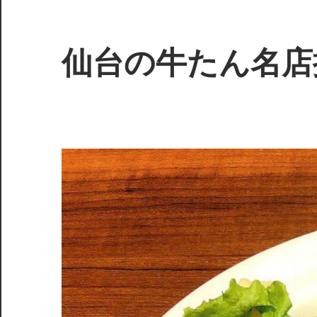
コ
ン
テ
仙台の牛たん名店
ン
ツ
絶
へ
品
ス
の
キ
肉
ッ
質
プ
が
魅
了
す
る、
仙