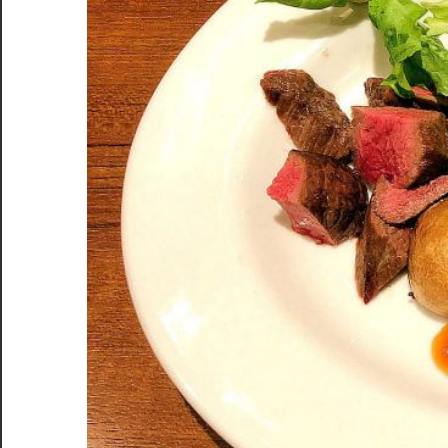
台
の
隠
れ
た
名
店
を
発
見！