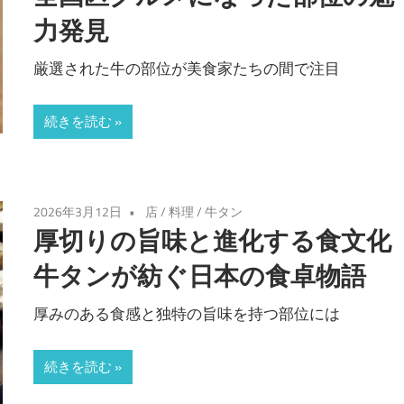
力発見
厳選された牛の部位が美食家たちの間で注目
続きを読む
2026年3月12日
店
/
料理
/
牛タン
厚切りの旨味と進化する食文化
牛タンが紡ぐ日本の食卓物語
厚みのある食感と独特の旨味を持つ部位には
続きを読む